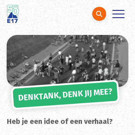
Zoeken naar:
Ga naar de inhoud
DENKTANK, DENK JIJ MEE?
Heb je een idee of een verhaal?