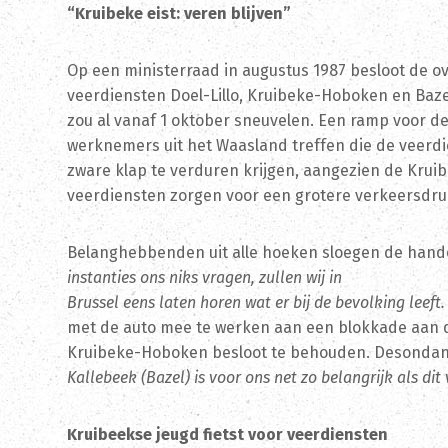
“Kruibeke eist: veren blijven”
Op een ministerraad in augustus 1987 besloot de o
veerdiensten Doel-Lillo, Kruibeke-Hoboken en Ba
zou al vanaf 1 oktober sneuvelen. Een ramp voor de
werknemers uit het Waasland treffen die de veerd
zware klap te verduren krijgen, aangezien de Krui
veerdiensten zorgen voor een grotere verkeersdru
Belanghebbenden uit alle hoeken sloegen de hand
instanties ons niks vragen, zullen wij in
Brussel eens laten horen wat er bij de bevolking leeft
met de auto mee te werken aan een blokkade aan d
Kruibeke-Hoboken besloot te behouden. Desondank
Kallebeek (Bazel) is voor ons net zo belangrijk als dit
Kruibeekse jeugd fietst voor veerdiensten