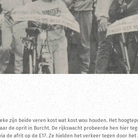
uibeke zijn beide veren kost wat kost wou houden. Het hoog
aar de oprit in Burcht. De rijkswacht probeerde hen hier te
a de afrit op de E17. Ze hielden het verkeer tegen door het