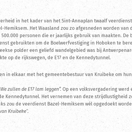
verheid in het kader van het Sint-Annaplan twaalf veerdiens
zel-Hemiksem. Het Waasland zou zo afgesneden worden van 
 500.000 personen die er jaarlijks gebruik van maakten. De 
ienst gebruikten om de Boelwerfvestiging in Hoboken te ber
beekse polder een geliefd wandelgebied was bij Antwerpena
kte op de rijkswegen, de E17 en de Kennedytunnel.
en in elkaar met het gemeentebestuur van Kruibeke om hun 
. We zullen de E17 lam leggen”.
Op een volksvergadering werd 
e Kennedytunnel. Het vernemen van deze strijdlustigheid zo
s zou de veerdienst Bazel-Hemiksem wél opgedoekt worden 
 van Kruibeke
“.