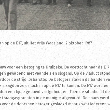
n op de E17, uit Het Vrije Waasland, 2 oktober 1987
uw voor een betoging te Kruibeke. De voettocht naar de E17
ngen gewapend met vaandels en slogans. Op de viaduct ston
ardoor de strijd losbarstte. De betogers staken de banden 
ijk slaagden ze er toch in op de E17 te komen. De E17 werd e
n een tijdje geboeid vastgehouden. Toen de situatie uit d
le traangasgranaten in de menigte afgevuurd. De chaos werd
was voor de doorsnee betoger geslaagd maar zowat iedereen 