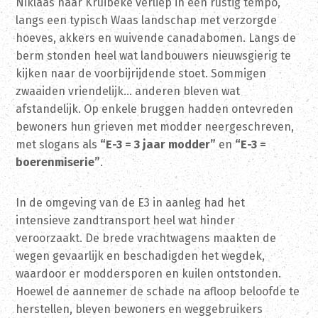
Niklaas naar Kruibeke verliep in een rustig tempo,
langs een typisch Waas landschap met verzorgde
hoeves, akkers en wuivende canadabomen. Langs de
berm stonden heel wat landbouwers nieuwsgierig te
kijken naar de voorbijrijdende stoet. Sommigen
zwaaiden vriendelijk… anderen bleven wat
afstandelijk. Op enkele bruggen hadden ontevreden
bewoners hun grieven met modder neergeschreven,
met slogans als
“E-3 = 3 jaar modder”
en
“E-3 =
boerenmiserie”
.
In de omgeving van de E3 in aanleg had het
intensieve zandtransport heel wat hinder
veroorzaakt. De brede vrachtwagens maakten de
wegen gevaarlijk en beschadigden het wegdek,
waardoor er moddersporen en kuilen ontstonden.
Hoewel de aannemer de schade na afloop beloofde te
herstellen, bleven bewoners en weggebruikers