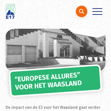
Zoeken naar:
Ga naar de inhoud
“EUROPESE ALLURES”
VOOR HET WAASLAND
De impact van de E3 voor het Waasland gaat verder