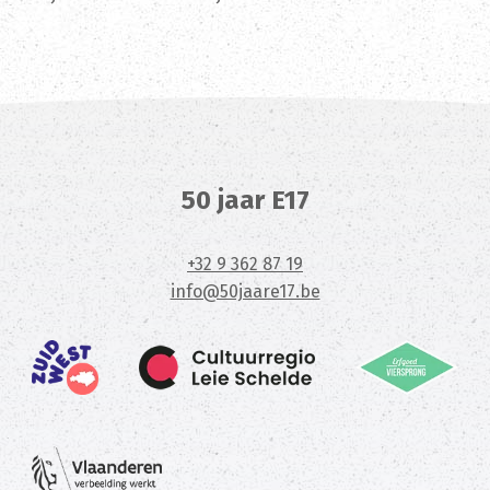
50 jaar E17
+32 9 362 87 19
info@50jaare17.be