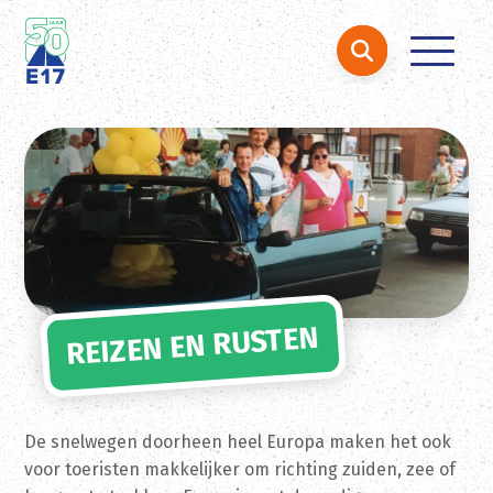
Zoeken naar:
Ga naar de inhoud
REIZEN EN RUSTEN
De snelwegen doorheen heel Europa maken het ook
voor toeristen makkelijker om richting zuiden, zee of