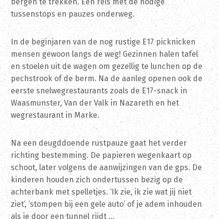
bergen te trekken. Een reis met de nodige
tussenstops en pauzes onderweg.
In de beginjaren van de nog rustige E17 picknicken
mensen gewoon langs de weg! Gezinnen halen tafel
en stoelen uit de wagen om gezellig te lunchen op de
pechstrook of de berm. Na de aanleg openen ook de
eerste snelwegrestaurants zoals de E17-snack in
Waasmunster, Van der Valk in Nazareth en het
wegrestaurant in Marke.
Na een deugddoende rustpauze gaat het verder
richting bestemming. De papieren wegenkaart op
schoot, later volgens de aanwijzingen van de gps. De
kinderen houden zich ondertussen bezig op de
achterbank met spelletjes. ‘Ik zie, ik zie wat jij niet
ziet’, ‘stompen bij een gele auto’ of je adem inhouden
als je door een tunnel rijdt …