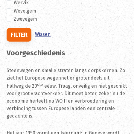
Wervik
Wevelgem
Zwevegem
FILTER
Wissen
Voorgeschiedenis
Steenwegen en smalle straten langs dorpskernen. Zo
ziet het Europese wegennet er grotendeels uit
ste
halfweg de 20
eeuw. Traag, onveilig en niet geschikt
voor groot vrachtverkeer. Dit moet beter, zeker nu de
economie herleeft na WO II en verbroedering en
verbinding tussen Europese landen een centrale
gedachte is.
Het jaar 1950 vormt een keerpunt: in Genève wordt