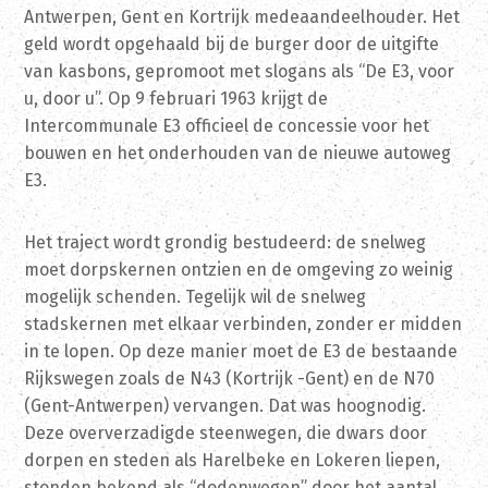
Antwerpen, Gent en Kortrijk medeaandeelhouder. Het
geld wordt opgehaald bij de burger door de uitgifte
van kasbons, gepromoot met slogans als “De E3, voor
u, door u”. Op 9 februari 1963 krijgt de
Intercommunale E3 officieel de concessie voor het
bouwen en het onderhouden van de nieuwe autoweg
E3.
Het traject wordt grondig bestudeerd: de snelweg
moet dorpskernen ontzien en de omgeving zo weinig
mogelijk schenden. Tegelijk wil de snelweg
stadskernen met elkaar verbinden, zonder er midden
in te lopen. Op deze manier moet de E3 de bestaande
Rijkswegen zoals de N43 (Kortrijk -Gent) en de N70
(Gent-Antwerpen) vervangen. Dat was hoognodig.
Deze oververzadigde steenwegen, die dwars door
dorpen en steden als Harelbeke en Lokeren liepen,
stonden bekend als “dodenwegen” door het aantal