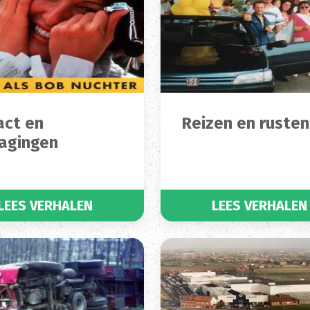
act en
Reizen en rusten
agingen
LEES VERHALEN
LEES VERHALEN