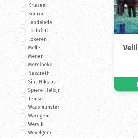
Kruisem
Kuurne
Lendelede
Lochristi
Lokeren
Veil
Melle
Menen
Merelbeke
Nazareth
Sint-Niklaas
Spiere-Helkijn
Temse
Waasmunster
Waregem
Wervik
Wevelgem